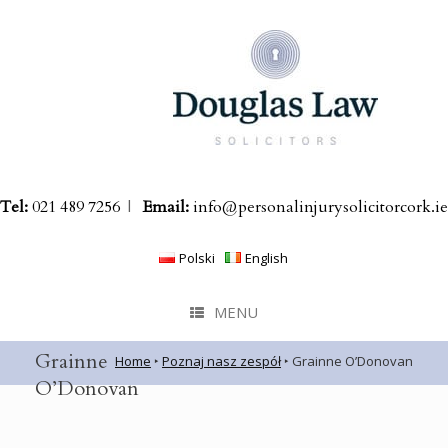
Skip
to
content
Tel:
021 489 7256
|
Email:
info@personalinjurysolicitorcork.ie
Polski
English
MENU
Grainne
Home
‣
Poznaj nasz zespół
‣
Grainne O’Donovan
O’Donovan