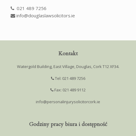
021 489 7256
info@douglaslawsolicitors.ie
Kontakt
Watergold Building, East Village, Douglas, Cork T12 XF34.
Tel: 021 489 7256
Fax: 021 489 9112
info@personalinjurysolicitorcork.ie
Godziny pracy biura i dostępność